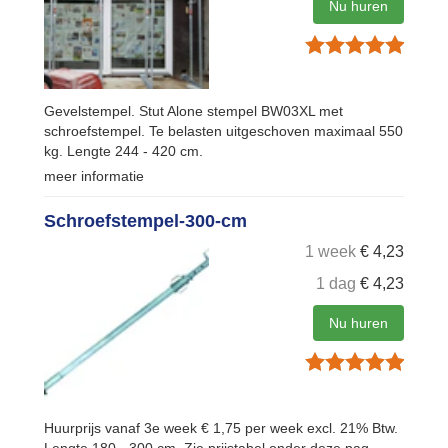
Nu huren
Gevelstempel. Stut Alone stempel BW03XL met
schroefstempel. Te belasten uitgeschoven maximaal 550
kg. Lengte 244 - 420 cm.
meer informatie
Schroefstempel-300-cm
1 week
€
4,23
1 dag
€
4,23
Nu huren
Huurprijs vanaf 3e week € 1,75 per week excl. 21% Btw.