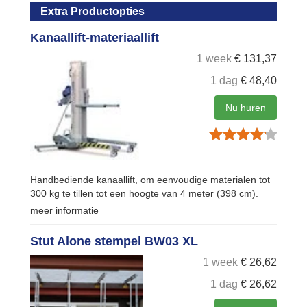
Extra Productopties
Kanaallift-materiaallift
1 week
€
131,37
1 dag
€
48,40
Nu huren
Handbediende kanaallift, om eenvoudige materialen tot
300 kg te tillen tot een hoogte van 4 meter (398 cm).
meer informatie
Stut Alone stempel BW03 XL
1 week
€
26,62
1 dag
€
26,62