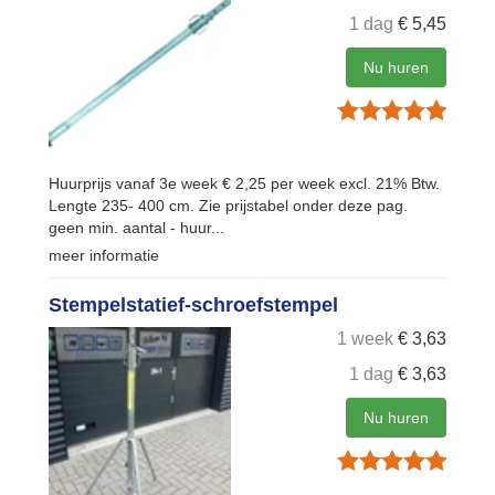
1 dag
€
5,45
Nu huren
Huurprijs vanaf 3e week € 2,25 per week excl. 21% Btw.
Lengte 235- 400 cm. Zie prijstabel onder deze pag.
geen min. aantal - huur...
meer informatie
Stempelstatief-schroefstempel
1 week
€
3,63
1 dag
€
3,63
Nu huren