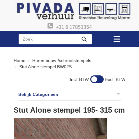
+31 6 17853354
zoeken
Toggle
menu
Home
Huren bouw-/schroefstempels
Stut Alone stempel BW02S
Incl. BTW
Excl. BTW
Bekijk Categorieën
Stut Alone stempel 195- 315 cm